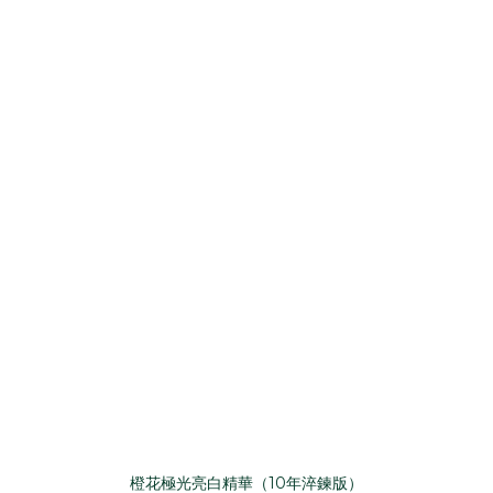
橙花極光亮白精華（10年淬鍊版）​