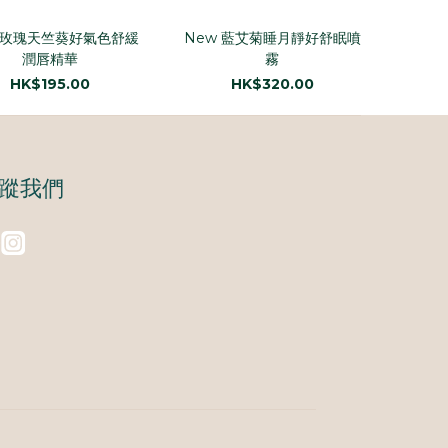
 玫瑰天竺葵好氣色舒緩
New 藍艾菊睡月靜好舒眠噴
潤唇精華
霧
HK$195.00
HK$320.00
蹤我們