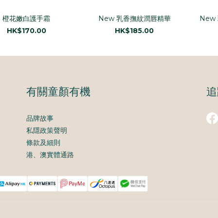
橙花嫩白護手霜
New 乳香撫紋潤唇精華
New
HK$170.00
HK$185.00
有關童顏有機
追
品牌故事
私隱政策聲明
條款及細則
港、澳實體通路