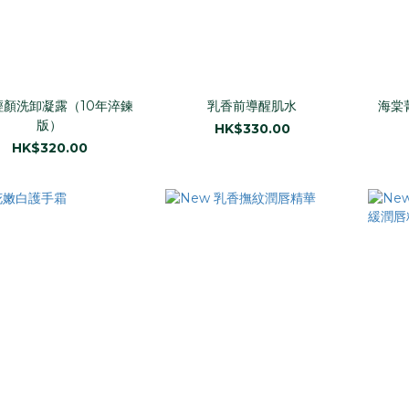
輕顏洗卸凝露（10年淬鍊
乳香前導醒肌水
海棠
版）
HK$330.00
HK$320.00