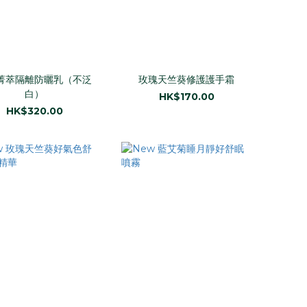
菁萃隔離防曬乳（不泛
玫瑰天竺葵修護護手霜
白）
HK$170.00
HK$320.00