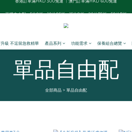
香港訂單滿HKD 300免運 ︱澳門訂單滿HKD 600免運
面膜自由配：5片9折、10片85折、15片8折、20片75折、50片7折
夏日瓶罐自由配優惠：2件88折、3件85折、4件8折
香港訂單滿HKD 300免運 ︱澳門訂單滿HKD 600免運
新升級 不逗留急救精華
產品系列
功能需求
保養組合總覽
單品自由配
全部商品
>
單品自由配