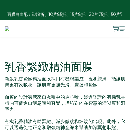
香港訂單滿HKD 300免運 ︱澳門訂單滿HKD 600免運
面膜自由配：5片9折、10片85折、15片8折、20片75折、50片7
折
夏日瓶罐自由配優惠：2件88折、3件85折、4件8折
香港訂單滿HKD 300免運 ︱澳門訂單滿HKD 600免運
乳香緊緻精油面膜
新版乳香緊緻精油面膜採用有機棉製成，溫和親膚，能讓肌
膚更有效吸收，讓肌膚更加光滑、豐盈和緊緻。
面膜的設計靈感來自脈輪中的眉心輪，經過認證的有機乳香
精油可促進自我意識和直覺，增強對內在智慧的清晰度和洞
察力。
有機乳香精油有助緊緻、減少皺紋和細紋的出現。此外，它
可以透過促進正念和增強精神意識來幫助加深冥想狀態。