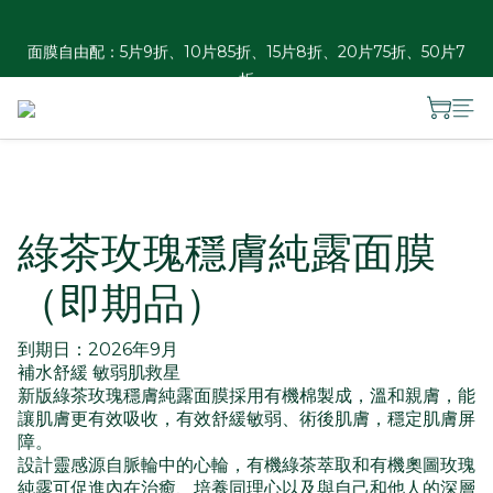
香港訂單滿HKD 300免運 ︱澳門訂單滿HKD 600免運
面膜自由配：5片9折、10片85折、15片8折、20片75折、50片7
折
夏日瓶罐自由配優惠：2件88折、3件85折、4件8折
香港訂單滿HKD 300免運 ︱澳門訂單滿HKD 600免運
綠茶玫瑰穩膚純露面膜
（即期品）
到期日：2026年9月
補水舒緩 敏弱肌救星
新版綠茶玫瑰穩膚純露面膜採用有機棉製成，溫和親膚，能
讓肌膚更有效吸收，有效舒緩敏弱、術後肌膚，穩定肌膚屏
障。
設計靈感源自脈輪中的心輪，有機綠茶萃取和有機奧圖玫瑰
純露可促進內在治癒、培養同理心以及與自己和他人的深層