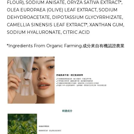
FLOUR), SODIUM ANISATE, ORYZA SATIVA EXTRACT*,
OLEA EUROPAEA (OLIVE) LEAF EXTRACT, SODIUM
DEHYDROACETATE, DIPOTASSIUM GLYCYRRHIZATE,
CAMELLIA SINENSIS LEAF EXTRACT*, XANTHAN GUM,
SODIUM HYALURONATE, CITRIC ACID
*Ingredients From Organic Farming.成分來自有機認證農業