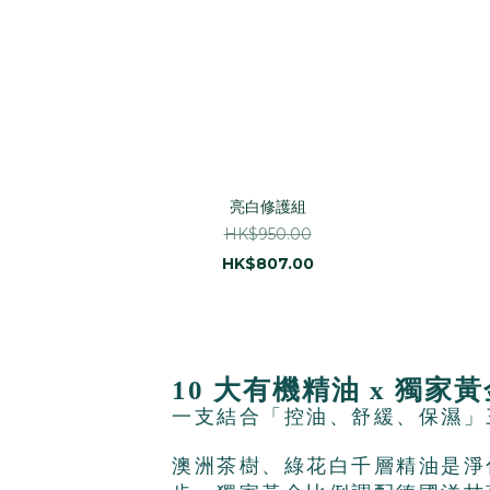
亮白修護組
HK$950.00
HK$807.00
10 大有機精油 x 獨家
一支結合「控油、舒緩、保濕」
​澳洲茶樹
、
綠花白千層
精油是
淨