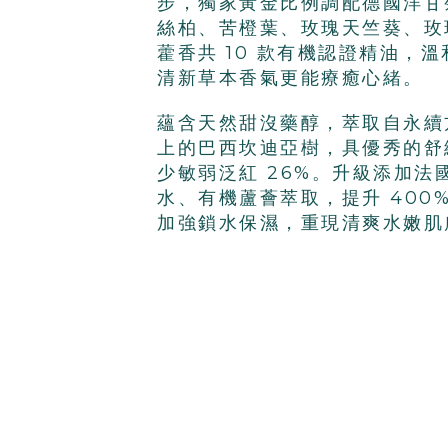
步
，獨家黃
金比例調配
德國洋甘
絲柏、苦橙葉、玫瑰天竺葵、玫
藿香共
10 款有機認證精油
，
溫
清新草本香氣
更能
療癒心緒
。
蘊含
天然甜沒藥
醇，
萃取自永續方
上的巴
西坎迪亞樹，
具優秀的舒
少敏弱泛紅
26%。
升級添加法
水、有機蘆薈萃取，
提升
400
加
強鎖水保濕，
重現
清
爽水嫩肌