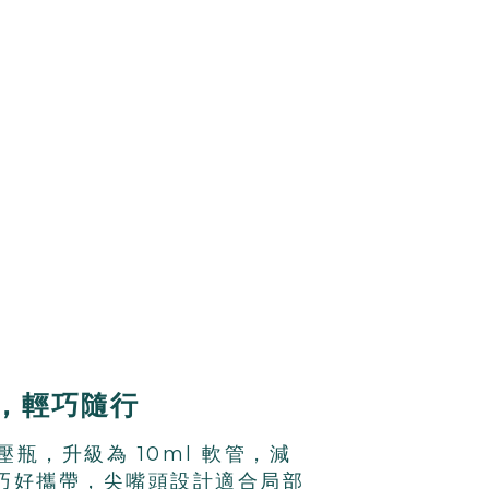
輕巧隨行 ​
壓瓶
，
升級為 10ml 軟管，減
巧好攜帶，
尖嘴頭設計
適合局部