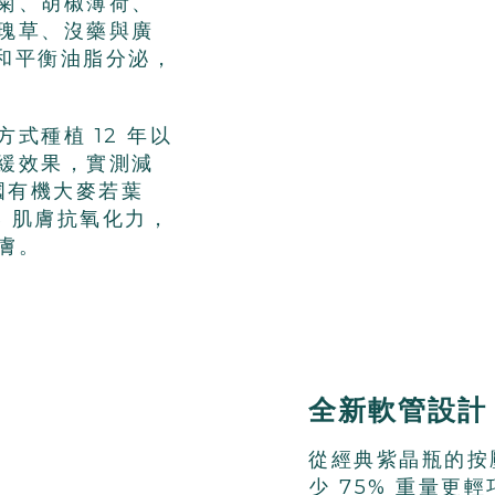
菊
、胡椒薄荷、
瑰草、
沒藥與廣
和平衡油脂分泌，
式種植 12 年以
緩效果，
實測減
國
有機大麥若葉
%
肌膚
抗氧化力，
膚。
全新軟管設計，
從經典紫晶瓶的按
少 75%
重
量
更輕