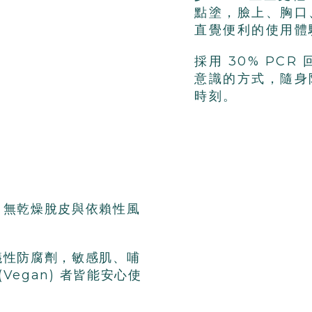
點塗，
臉上、胸口
直覺便利的使用體
採用
30% PCR
意識的方式，
隨身
時刻
。
，
無乾燥脫皮與依賴
性風
議性防腐劑，
敏感肌
、哺
(Vegan) 者
皆能安心使