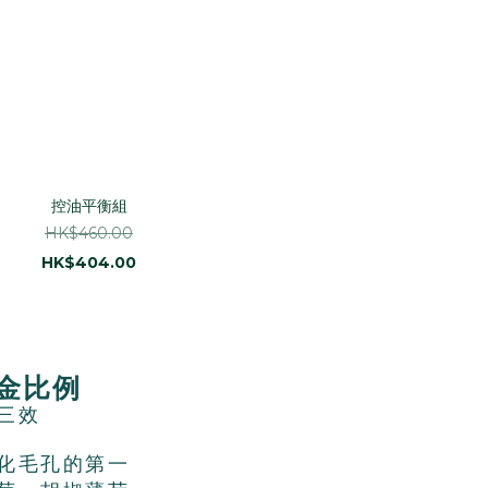
控油平衡組
HK$460.00
HK$404.00
黃金比例
三效
化
毛孔的
第一