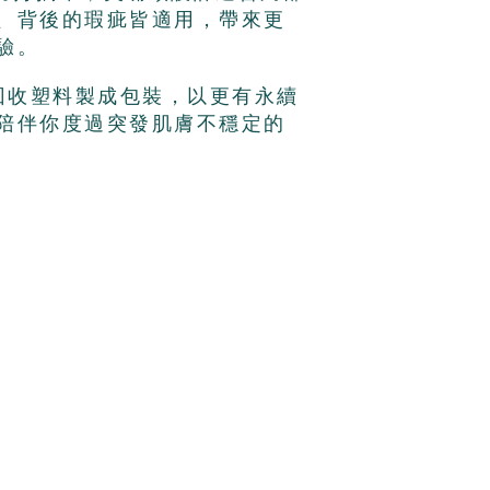
、
背後的瑕疵皆
適
用，
帶來更
驗
。
回收塑料製成包裝
，
以更有永續
陪伴你度過突發肌膚不穩定的