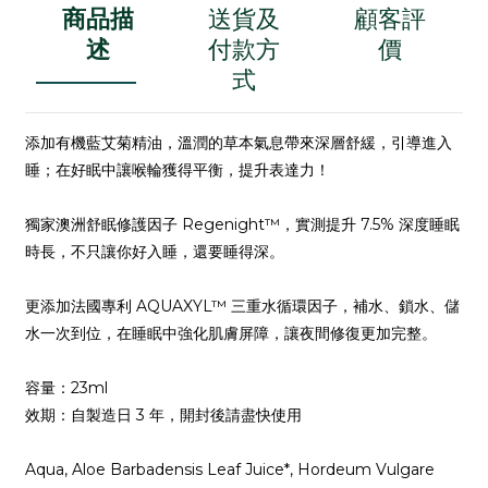
商品描
送貨及
顧客評
述
付款方
價
式
添加有機藍艾菊精油，溫潤的草本氣息帶來深層舒緩，引導
進入
睡；在好眠中讓喉輪獲得平衡，提升表達力！
獨家
澳洲
舒眠修護因子
Regenight™，實測提升 7.5% 深度睡
眠
時長，
不只讓你好入睡，還要睡得深
。
更添加法國專利 AQUAXYL™ 三重
水循環
因子，補水、鎖水、
儲
水一次到位，
在睡眠中
強化肌膚屏障，讓夜間修復更加完
整。
容量：23ml
效期：
自製造日 3 年，開封後請盡快使用
Aqua, Aloe Barbadensis Leaf Juice*, Hordeum Vulgare