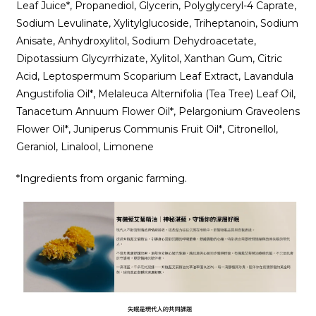
Leaf Juice*, Propanediol, Glycerin, Polyglyceryl-4 Caprate,
Sodium Levulinate, Xylitylglucoside, Triheptanoin, Sodium
Anisate, Anhydroxylitol, Sodium Dehydroacetate,
Dipotassium Glycyrrhizate, Xylitol, Xanthan Gum, Citric
Acid, Leptospermum Scoparium Leaf Extract, Lavandula
Angustifolia Oil*, Melaleuca Alternifolia (Tea Tree) Leaf Oil,
Tanacetum Annuum Flower Oil*, Pelargonium Graveolens
Flower Oil*, Juniperus Communis Fruit Oil*, Citronellol,
Geraniol, Linalool, Limonene ​
*Ingredients from organic farming.