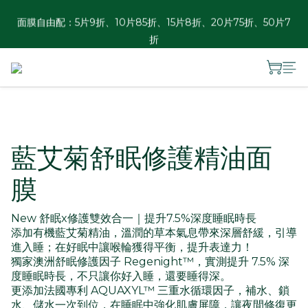
面膜自由配：5片9折、10片85折、15片8折、20片75折、50片7
香港訂單滿HKD 300免運 ︱澳門訂單滿HKD 600免運
折
夏日瓶罐自由配優惠：2件88折、3件85折、4件8折
香港訂單滿HKD 300免運 ︱澳門訂單滿HKD 600免運
藍艾菊舒眠修護精油面
膜
New 舒眠x修護雙效合一｜提升7.5%深度睡眠時長
添加有機藍艾菊精油，溫潤的草本氣息帶來深層舒緩，引導
進入睡；在好眠中讓喉輪獲得平衡，提升表達力！​
獨家澳洲舒眠修護因子 Regenight™，實測提升 7.5% 深
度睡眠時長，不只讓你好入睡，還要睡得深。​
更添加法國專利 AQUAXYL™ 三重水循環因子，補水、鎖
水、儲水一次到位，在睡眠中強化肌膚屏障，讓夜間修復更