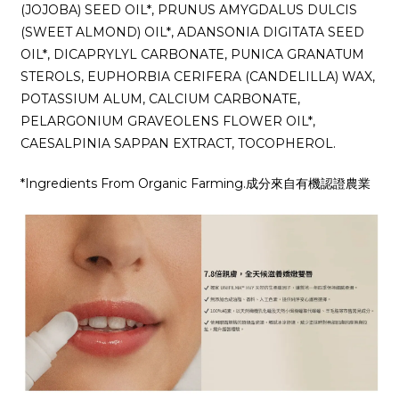
(JOJOBA) SEED OIL*, PRUNUS AMYGDALUS DULCIS
(SWEET ALMOND) OIL*, ADANSONIA DIGITATA SEED
OIL*, DICAPRYLYL CARBONATE, PUNICA GRANATUM
STEROLS, EUPHORBIA CERIFERA (CANDELILLA) WAX,
POTASSIUM ALUM, CALCIUM CARBONATE,
PELARGONIUM GRAVEOLENS FLOWER OIL*,
CAESALPINIA SAPPAN EXTRACT, TOCOPHEROL.
*Ingredients From Organic Farming.成分來自有機認證農業