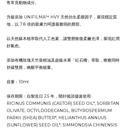
售常見
動物成分。
升級添加 UNIFILMA™ HVY 天然仿生柔膜因子，
展現穩定質
地，以 7.8 倍的親膚力呵護最脆弱
的唇部。
以天然
蘇木植萃
取代人工色素，
讓雙唇恢復柔嫩光
澤，展現紅潤
好氣色。
添加有機玫瑰天竺葵精油及
超級水果「紅石榴」
萃取，
療
癒同時
舒緩
雙唇
，
喚醒平衡能量
。
容量：10ml
保存期限：自製造日 2.5 年，開封後請儘速使用
RICINUS COMMUNIS (CASTOR) SEED OIL*, SORBITAN
OLIVATE, OCTYLDODECANOL, BUTYROSPERMUM
PARKII (SHEA) BUTTER*, HELIANTHUS ANNUUS
(SUNFLOWER) SEED OIL*, SIMMONDSIA CHINENSIS