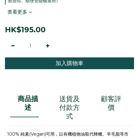
順豐站、順便智能櫃適用）
查看更多
HK$195.00
加入購物車
商品描
送貨及
顧客評
述
付款方
價
式
100%
純素
(Vegan)
可用，
以
有機
植物油取代蜂
蠟
、羊毛脂等市