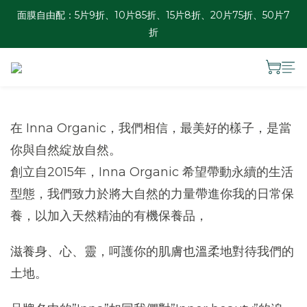
面膜自由配：5片9折、10片85折、15片8折、20片75折、50片7
香港訂單滿HKD 300免運 ︱澳門訂單滿HKD 600免運
折
夏日瓶罐自由配優惠：2件88折、3件85折、4件8折
香港訂單滿HKD 300免運 ︱澳門訂單滿HKD 600免運
在
Inna Organic
，我們相信，最美好的樣子，是當
你與自然綻放自然。
創立自
2015
年，
Inna Organic
希望帶動永續的生活
型態，我們致力於將大自然的力量帶進你我的日常保
養，以加入天然精油的有機保養品，
滋養身、心、靈，呵護你的肌膚也溫柔地對待我們的
土地。