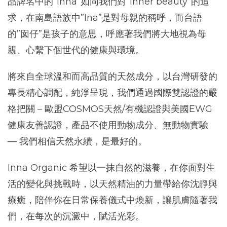
品牌名中的”
Inna
”如同我們對”
Inner beauty
”的追
求，在南島語族中”
Ina
”是對母親的稱呼，而台語
的”囡仔”是孩子的意思，呼應著我們將大地視為母
親、心繫下個世代的健康與環境。
將來自全球溫和而高品質的天然成分，以台灣研發的
專長精心調配，純淨呈現，我們通過國際雙認證的嚴
格把關 – 歐盟
COSMOS
天然/有機認證與美國
EWG
健康友善認證，產品不使用動物成分、無動物實驗
— 我們相信天然永續，是最好的。
Inna Organic
希望以一抹自然的滋養，在你面對生
活的變化與挑戰時，以天然精油的力量帶給你沈靜與
療癒，陪伴你在日常保養儀式中煥新，讓肌膚隨著我
們，在每次的沉澱中，賦活光彩。