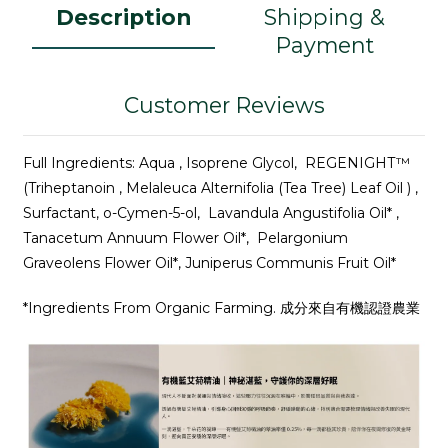
Description
Shipping &
Payment
Customer Reviews
Full Ingredients: Aqua , Isoprene Glycol, REGENIGHT™
(Triheptanoin , Melaleuca Alternifolia (Tea Tree) Leaf Oil ) ,
Surfactant, o-Cymen-5-ol, Lavandula Angustifolia Oil* ,
Tanacetum Annuum Flower Oil*, Pelargonium
Graveolens Flower Oil*, Juniperus Communis Fruit Oil*
*Ingredients From Organic Farming. 成分來自有機認證農業