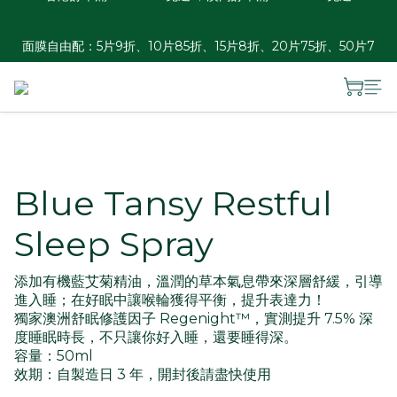
香港訂單滿HKD 300免運 ︱澳門訂單滿HKD 600免運
面膜自由配：5片9折、10片85折、15片8折、20片75折、50片7
折
夏日瓶罐自由配優惠：2件88折、3件85折、4件8折
香港訂單滿HKD 300免運 ︱澳門訂單滿HKD 600免運
Blue Tansy Restful
Sleep Spray
添加有機藍艾菊精油，溫潤的草本氣息帶來深層舒緩，引導
進入睡；在好眠中讓喉輪獲得平衡，提升表達力！​
獨家澳洲舒眠修護因子 Regenight™，實測提升 7.5% 深
度睡眠時長，不只讓你好入睡，還要睡得深。
容量：50ml​
效期：自製造日 3 年，開封後請盡快使用